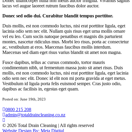
Donec ullamcorper nulla non metus auctor fringilla. Vivamus sagittis
lacus vel augue laoreet rutrum faucibus dolor auctor.
Donec sed odio dui. Curabitur blandit tempus porttitor.
Duis mollis, est non commodo luctus, nisi erat porttitor ligula, eget
lacinia odio sem nec elit. Nullam quis risus eget urna mollis ornare
vel eu leo. Cum sociis natoque penatibus et magnis dis parturient
montes, nascetur ridiculus mus. Morbi leo risus, porta ac consectetur
ac, vestibulum at eros. Maecenas faucibus mollis interdum.
Maecenas sed diam eget risus varius blandit sit amet non magna.
Fusce dapibus, tellus ac cursus commodo, tortor mauris
condimentum nibh, ut fermentum massa justo sit amet risus. Duis
mollis, est non commodo luctus, nisi erat porttitor ligula, eget lacinia
odio sem nec elit. Donec id elit non mi porta gravida at eget metus.
Vestibulum id ligula porta felis euismod semper. Cras justo odio,
dapibus ac facilisis in, egestas eget quam.
Posted on: June 19th, 2023
0800 215 208
admin@totaldraincleaning.co.nz
© 2026 Total Drain Cleaning | All rights reserved
Website Design By: Meta Digital